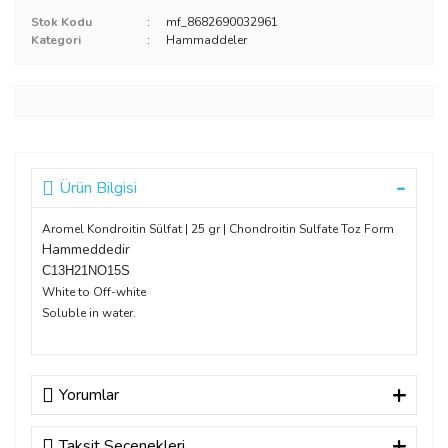
Stok Kodu
mf_8682690032961
Kategori
Hammaddeler
Ürün Bilgisi
Aromel Kondroitin Sülfat | 25 gr | ‎Chondroitin Sulfate Toz Form
Hammeddedir
C13H21NO15S
White to Off-white
Soluble in water.
Yorumlar
Taksit Seçenekleri