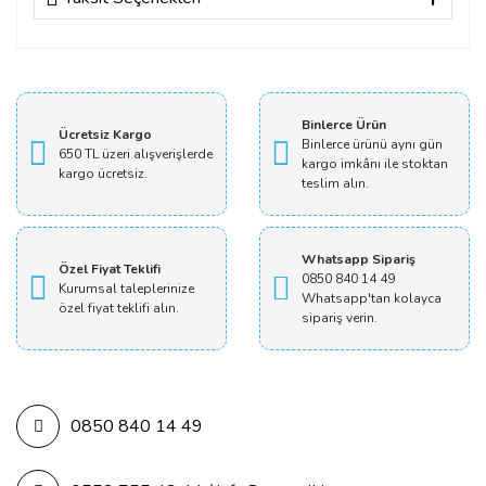
Bu ürüne ilk yorumu siz yapın!
Yorum Yaz
Binlerce Ürün
Ücretsiz Kargo
Binlerce ürünü aynı gün
650 TL üzeri alışverişlerde
kargo imkânı ile stoktan
kargo ücretsiz.
teslim alın.
Whatsapp Sipariş
Özel Fiyat Teklifi
0850 840 14 49
Kurumsal taleplerinize
Whatsapp'tan kolayca
özel fiyat teklifi alın.
sipariş verin.
0850 840 14 49