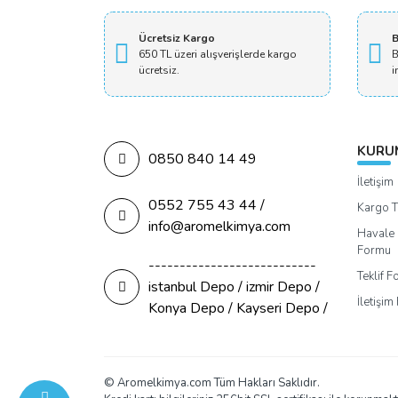
Ücretsiz Kargo
B
650 TL üzeri alışverişlerde kargo
B
ücretsiz.
i
KURU
0850 840 14 49
İletişim
0552 755 43 44 /
Kargo T
info@aromelkimya.com
Havale 
Formu
---------------------------
Teklif 
istanbul Depo / izmir Depo /
İletişi
Konya Depo / Kayseri Depo /
© Aromelkimya.com Tüm Hakları Saklıdır.