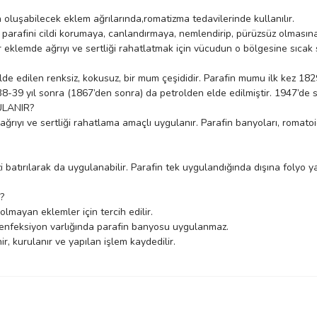
 oluşabilecek eklem ağrılarında,romatizma tedavilerinde kullanılır.
i parafini cildi korumaya, canlandırmaya, nemlendirip, pürüzsüz olmasına
eklemde ağrıyı ve sertliği rahatlatmak için vücudun o bölgesine sıcak s
lde edilen renksiz, kokusuz, bir mum çeşididir. Parafin mumu ilk kez 18
39 yıl sonra (1867’den sonra) da petrolden elde edilmiştir. 1947’de s
LANIR?
rıyı ve sertliği rahatlama amaçlı uygulanır. Parafin banyoları, romatoid a
i batırılarak da uygulanabilir. Parafin tek uygulandığında dışına folyo ya
?
lmayan eklemler için tercih edilir.
if enfeksiyon varlığında parafin banyosu uygulanmaz.
, kurulanır ve yapılan işlem kaydedilir.
Bu ürüne ilk yorumu siz yapın!