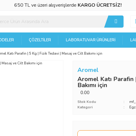
650 TL ve üzeri alışverişlerde
KARGO ÜCRETSİZ!
DELER
ÇÖZELTILER
LABORATUVAR ÜRÜNLERI
LA
el Katı Parafin | 5 Kg | Fizik Tedavi | Masaj ve Cilt Bakımı için
Aromel
Aromel Katı Parafin |
Bakımı için
0.00
Stok Kodu
mf_
Kategori
Egz