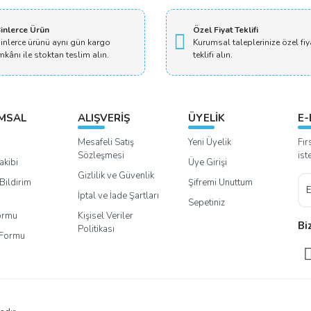
Yorum Yaz
inlerce Ürün
Özel Fiyat Teklifi
inlerce ürünü aynı gün kargo
Kurumsal taleplerinize özel fiy
mkânı ile stoktan teslim alın.
teklifi alın.
MSAL
ALIŞVERİŞ
ÜYELİK
E-
Mesafeli Satış
Yeni Üyelik
Fır
Sözleşmesi
ist
akibi
Üye Girişi
Gizlilik ve Güvenlik
Bildirim
Şifremi Unuttum
İptal ve İade Şartları
Sepetiniz
Formu
Kişisel Veriler
Bi
Politikası
m Formu