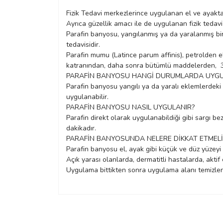
Fizik Tedavi merkezlerince uygulanan el ve ayakta
Ayrıca güzellik amacı ile de uygulanan fizik tedav
Parafin banyosu, yangılanmış ya da yaralanmış bir 
tedavisidir.
Parafin mumu (Latince parum affinis), petrolden e
katranından, daha sonra bütümlü maddelerden, 38-
PARAFİN BANYOSU HANGİ DURUMLARDA UYGU
Parafin banyosu yangılı ya da yaralı eklemlerdeki ağ
uygulanabilir.
PARAFİN BANYOSU NASIL UYGULANIR?
Parafin direkt olarak uygulanabildiği gibi sargı bez
dakikadır.
PARAFİN BANYOSUNDA NELERE DİKKAT ETMELİ
Parafin banyosu el, ayak gibi küçük ve düz yüzeyi o
Açık yarası olanlarda, dermatitli hastalarda, akt
Uygulama bittikten sonra uygulama alanı temizlenir