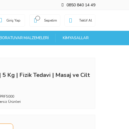
0850 840 14 49
Giriş Yap
Sepetim
Teklif Al
BORATUVAR MALZEMELERI
KIMYASALLAR
 5 Kg | Fizik Tedavi | Masaj ve Cilt
PRF5000
ersiz Ürünleri