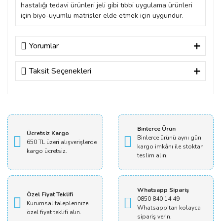
hastalığı tedavi ürünleri jeli gibi tıbbi uygulama ürünleri
için biyo-uyumlu matrisler elde etmek için uygundur.
Yorumlar
Taksit Seçenekleri
Bu ürüne ilk yorumu siz yapın!
Yorum Yaz
Binlerce Ürün
Ücretsiz Kargo
Binlerce ürünü aynı gün
650 TL üzeri alışverişlerde
kargo imkânı ile stoktan
kargo ücretsiz.
teslim alın.
Whatsapp Sipariş
Özel Fiyat Teklifi
0850 840 14 49
Kurumsal taleplerinize
Whatsapp'tan kolayca
özel fiyat teklifi alın.
sipariş verin.