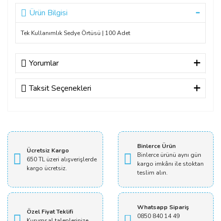
Ürün Bilgisi
Tek Kullanımlık Sedye Örtüsü | 100 Adet
Yorumlar
Taksit Seçenekleri
Bu ürüne ilk yorumu siz yapın!
Yorum Yaz
Binlerce Ürün
Ücretsiz Kargo
Binlerce ürünü aynı gün
650 TL üzeri alışverişlerde
kargo imkânı ile stoktan
kargo ücretsiz.
teslim alın.
Whatsapp Sipariş
Özel Fiyat Teklifi
0850 840 14 49
Kurumsal taleplerinize