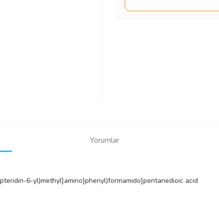
Yorumlar
pteridin-6-yl)methyl]amino}phenyl)formamido]pentanedioic acid