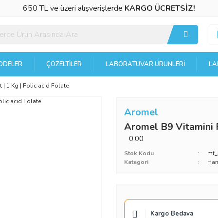
650 TL ve üzeri alışverişlerde
KARGO ÜCRETSİZ!
DELER
ÇÖZELTILER
LABORATUVAR ÜRÜNLERI
LA
 | 1 Kg | Folic acid Folate
Aromel
Aromel B9 Vitamini Fo
0.00
Stok Kodu
mf
Kategori
Ha
Kargo Bedava