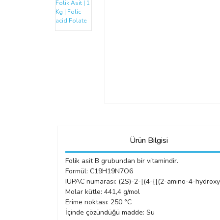
Ürün Bilgisi
Folik asit B grubundan bir vitamindir.
Formül: C19H19N7O6
IUPAC numarası: (2S)-2-[(4-{[(2-amino-4-hydroxy
Molar kütle: 441,4 g/mol
Erime noktası: 250 °C
İçinde çözündüğü madde: Su