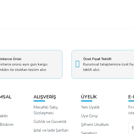
Bu ürüne ilk yorumu siz yapın!
Yorum Yaz
inlerce Ürün
Özel Fiyat Teklifi
inlerce ürünü aynı gün kargo
Kurumsal taleplerinize özel fiy
mkânı ile stoktan teslim alın.
teklifi alın.
MSAL
ALIŞVERİŞ
ÜYELİK
E-
Mesafeli Satış
Yeni Üyelik
Fır
Sözleşmesi
ist
akibi
Üye Girişi
Gizlilik ve Güvenlik
Bildirim
Şifremi Unuttum
İptal ve İade Şartları
Sepetiniz