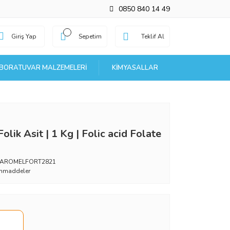
0850 840 14 49
Giriş Yap
Sepetim
Teklif Al
BORATUVAR MALZEMELERI
KIMYASALLAR
lik Asit | 1 Kg | Folic acid Folate
_AROMELFORT2821
mmaddeler