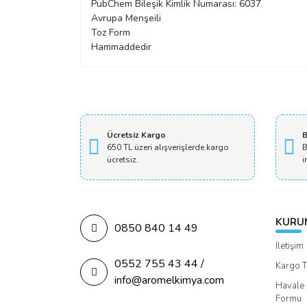
PubChem Bileşik Kimlik Numarası: 6037
Avrupa Menşeili
Toz Form
Hammaddedir
Ücretsiz Kargo
B
650 TL üzeri alışverişlerde kargo
B
ücretsiz.
i
KURU
0850 840 14 49
İletişim
0552 755 43 44 /
Kargo T
info@aromelkimya.com
Havale 
Formu