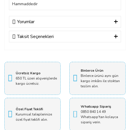
Hammaddedir
Yorumlar
Taksit Seçenekleri
Bu ürüne ilk yorumu siz yapın!
Yorum Yaz
Binlerce Ürün
Ücretsiz Kargo
Binlerce ürünü aynı gün
650 TL üzeri alışverişlerde
kargo imkânı ile stoktan
kargo ücretsiz.
teslim alın.
Whatsapp Sipariş
Özel Fiyat Teklifi
0850 840 14 49
Kurumsal taleplerinize
Whatsapp'tan kolayca
özel fiyat teklifi alın.
sipariş verin.