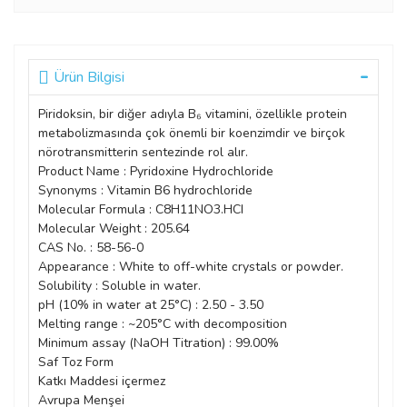
Ürün Bilgisi
Piridoksin, bir diğer adıyla B₆ vitamini, özellikle protein
metabolizmasında çok önemli bir koenzimdir ve birçok
nörotransmitterin sentezinde rol alır.
Product Name : Pyridoxine Hydrochloride
Synonyms : Vitamin B6 hydrochloride
Molecular Formula : C8H11NO3.HCI
Molecular Weight : 205.64
CAS No. : 58-56-0
Appearance : White to off-white crystals or powder.
Solubility : Soluble in water.
pH (10% in water at 25°C) : 2.50 - 3.50
Melting range : ~205°C with decomposition
Minimum assay (NaOH Titration) : 99.00%
Saf Toz Form
Katkı Maddesi içermez
Avrupa Menşei