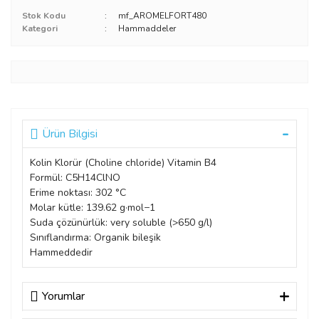
Stok Kodu
mf_AROMELFORT480
Kategori
Hammaddeler
Ürün Bilgisi
Kolin Klorür (Choline chloride) Vitamin B4
Formül: C5H14ClNO
Erime noktası: 302 °C
Molar kütle: 139.62 g·mol−1
Suda çözünürlük: very soluble (>650 g/l)
Sınıflandırma: Organik bileşik
Hammeddedir
Yorumlar