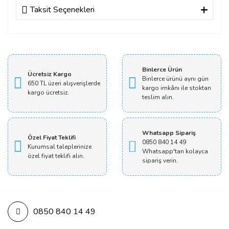
Taksit Seçenekleri
Bu ürüne ilk yorumu siz yapın!
Yorum Yaz
Binlerce Ürün
Ücretsiz Kargo
Binlerce ürünü aynı gün
650 TL üzeri alışverişlerde
kargo imkânı ile stoktan
kargo ücretsiz.
teslim alın.
Whatsapp Sipariş
Özel Fiyat Teklifi
0850 840 14 49
Kurumsal taleplerinize
Whatsapp'tan kolayca
özel fiyat teklifi alın.
sipariş verin.
0850 840 14 49