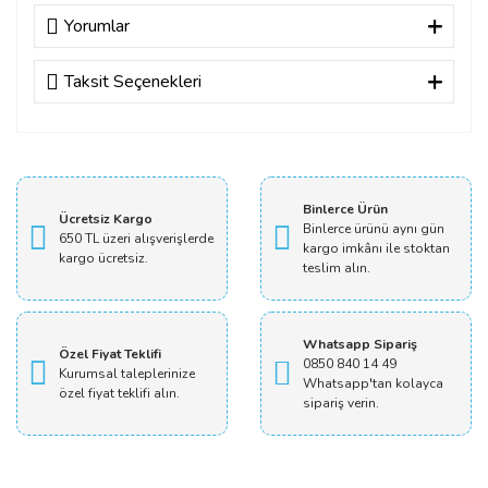
Yorumlar
Taksit Seçenekleri
Bu ürüne ilk yorumu siz yapın!
Yorum Yaz
Binlerce Ürün
Ücretsiz Kargo
Binlerce ürünü aynı gün
650 TL üzeri alışverişlerde
kargo imkânı ile stoktan
kargo ücretsiz.
teslim alın.
Whatsapp Sipariş
Özel Fiyat Teklifi
0850 840 14 49
Kurumsal taleplerinize
Whatsapp'tan kolayca
özel fiyat teklifi alın.
sipariş verin.