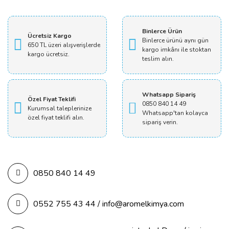
Yorum Yaz
Binlerce Ürün
Ücretsiz Kargo
Binlerce ürünü aynı gün
650 TL üzeri alışverişlerde
kargo imkânı ile stoktan
kargo ücretsiz.
teslim alın.
Whatsapp Sipariş
Özel Fiyat Teklifi
0850 840 14 49
Kurumsal taleplerinize
Whatsapp'tan kolayca
özel fiyat teklifi alın.
sipariş verin.
0850 840 14 49
0552 755 43 44 / info@aromelkimya.com