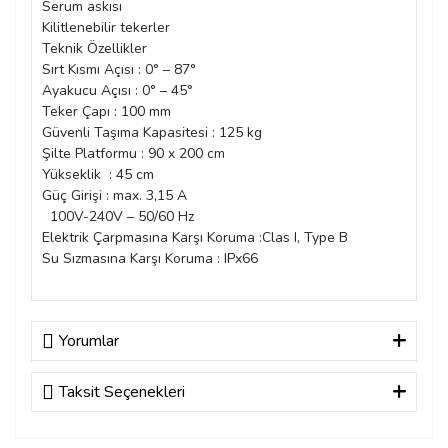
Serum askısı
Kilitlenebilir tekerler
Teknik Özellikler
Sırt Kısmı Açısı : 0° – 87°
Ayakucu Açısı : 0° – 45°
Teker Çapı : 100 mm
Güvenli Taşıma Kapasitesi : 125 kg
Şilte Platformu : 90 x 200 cm
Yükseklik : 45 cm
Güç Girişi : max. 3,15 A
100V-240V – 50/60 Hz
Elektrik Çarpmasına Karşı Koruma :Clas I, Type B
Su Sızmasına Karşı Koruma : IPx66
Yorumlar
Taksit Seçenekleri
Bu ürüne ilk yorumu siz yapın!