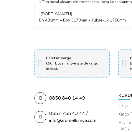
• Tüm metal aksamı elektrostatik toz boya ile kaplanmışt
(DÖRT KANATLI)
En 480mm – Boy 3170mm - Yükseklik 1750mm
Ücretsiz Kargo
B
650 TL üzeri alışverişlerde kargo
B
ücretsiz.
i
KURU
0850 840 14 49
İletişim
0552 755 43 44 /
Kargo T
info@aromelkimya.com
Havale 
Formu