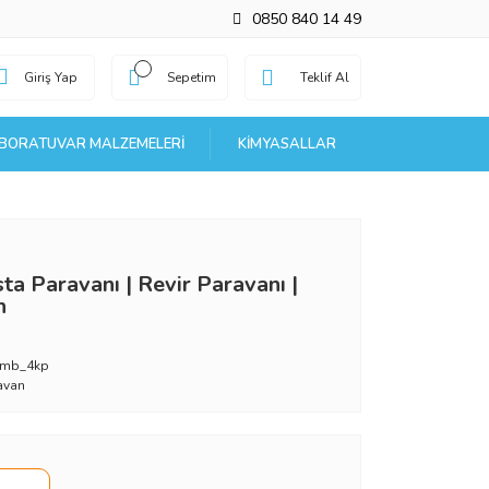
0850 840 14 49
Giriş Yap
Sepetim
Teklif Al
BORATUVAR MALZEMELERI
KIMYASALLAR
ta Paravanı | Revir Paravanı |
n
_mb_4kp
avan