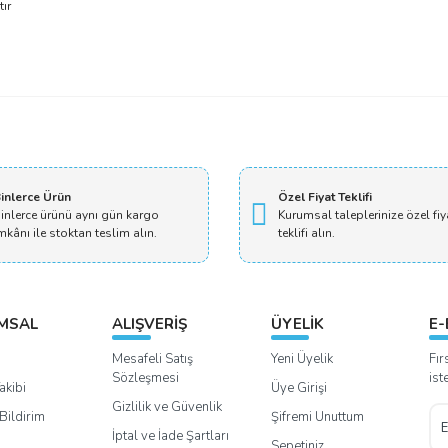
ır
Bu ürüne ilk yorumu siz yapın!
Yorum Yaz
inlerce Ürün
Özel Fiyat Teklifi
inlerce ürünü aynı gün kargo
Kurumsal taleplerinize özel fiy
mkânı ile stoktan teslim alın.
teklifi alın.
MSAL
ALIŞVERİŞ
ÜYELİK
E-
Mesafeli Satış
Yeni Üyelik
Fır
Sözleşmesi
ist
akibi
Üye Girişi
Gizlilik ve Güvenlik
Bildirim
Şifremi Unuttum
İptal ve İade Şartları
Sepetiniz