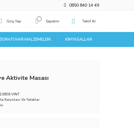
0850 840 14 49
Giriş Yap
Sepetim
Teklif Al
BORATUVAR MALZEMELERI
KIMYASALLAR
e Aktivite Masası
10858-VINT
ta Karyolası Ve Yataklar
Ay