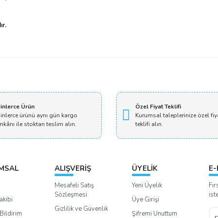
ır.
Bu ürüne ilk yorumu siz yapın!
Yorum Yaz
inlerce Ürün
Özel Fiyat Teklifi
inlerce ürünü aynı gün kargo
Kurumsal taleplerinize özel fiy
mkânı ile stoktan teslim alın.
teklifi alın.
MSAL
ALIŞVERİŞ
ÜYELİK
E-
Mesafeli Satış
Yeni Üyelik
Fır
Sözleşmesi
ist
akibi
Üye Girişi
Gizlilik ve Güvenlik
Bildirim
Şifremi Unuttum