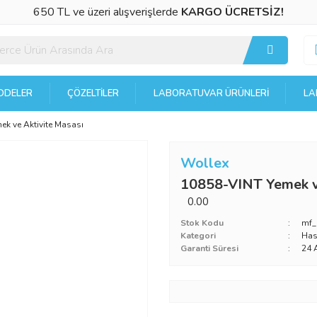
650 TL ve üzeri alışverişlerde
KARGO ÜCRETSİZ!
DELER
ÇÖZELTILER
LABORATUVAR ÜRÜNLERI
LA
k ve Aktivite Masası
Wollex
10858-VINT Yemek v
0.00
Stok Kodu
mf_
Kategori
Has
Garanti Süresi
24 