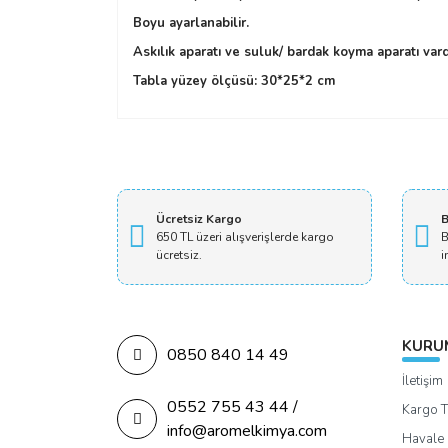
Boyu ayarlanabilir.
Askılık aparatı ve suluk/ bardak koyma aparatı vard
Tabla yüzey ölçüsü: 30*25*2 cm
Ücretsiz Kargo
B
650 TL üzeri alışverişlerde kargo
B
ücretsiz.
i
KURU
0850 840 14 49
İletişim
0552 755 43 44 /
Kargo T
info@aromelkimya.com
Havale 